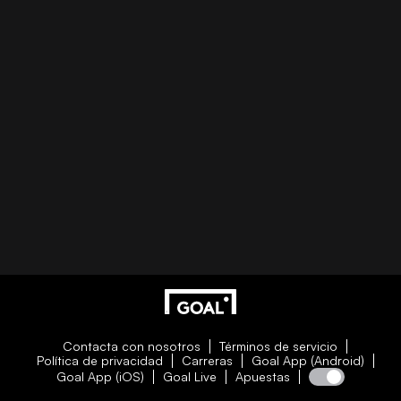
Contacta con nosotros
Términos de servicio
Política de privacidad
Carreras
Goal App (Android)
Goal App (iOS)
Goal Live
Apuestas