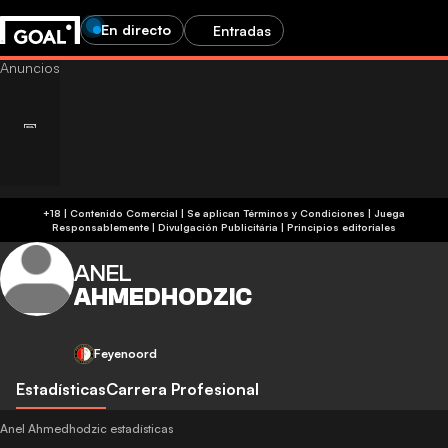
En directo
Entradas
+18 | Contenido Comercial | Se aplican Términos y Condiciones | Juega
Responsablemente
|
Divulgación Publicitária
|
Principios editoriales
ANEL
AHMEDHODZIC
Feyenoord
Estadísticas
Carrera Profesional
Anel Ahmedhodzic estadísticas