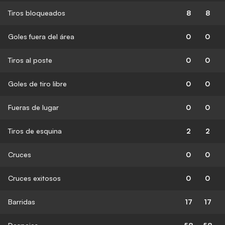
Tiros bloqueados
8
8
Goles fuera del área
0
0
Tiros al poste
0
0
Goles de tiro libre
0
0
Fueras de lugar
0
0
Tiros de esquina
2
2
Cruces
0
0
Cruces exitosos
0
0
Barridas
17
17