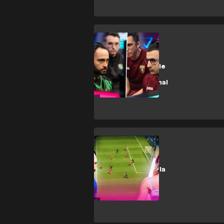
FIFA 22
Final Eight eSerie
A TIM:
¡Semifinales y final
en directo!
FIFA 22
¡Llega la final de la
eSerie A TIM
2022!