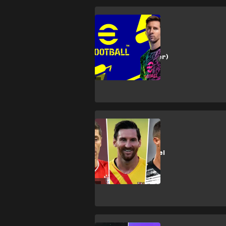
Barcelona
El PES (Pro
Evolution Soccer)
pasa a llamarse
eFootball
Liga de Campeones
FIFA 21 anuncia el
Equipo del Año
con un gran
ausente