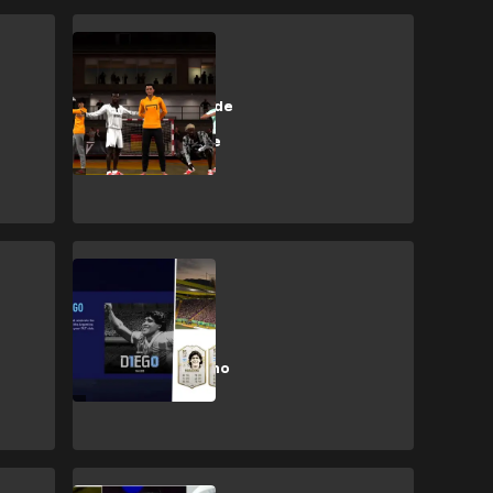
FIFA 21
FIFA 21: La ropa de
GOALSTUDIO
estará presente
en Volta
FIFA 21
Maradona en el
FIFA 21: Cómo
jugar con el icono
argentino