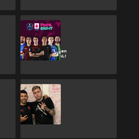
Gaming
eSerie A TIM
2022: ¡Los
cuartos de final en
directo por GOAL!
WTF
Kun Agüero
"carga" contra
Colo Colo