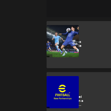
FIFA 23
¿En qué consolas
estará disponible
el FIFA 23?
Gaming
El AC Milan, el
Inter de Milán y el
FC Bayern llegan a
un acuerdo con
KONAMI