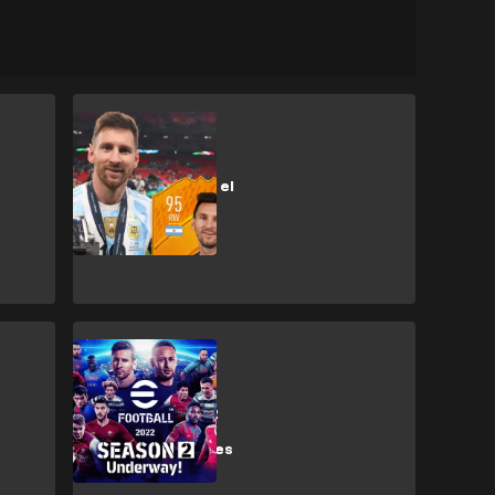
FIFA 23
¿Cuánto cuesta el
FIFA 23 en
Argentina?
Gaming
eFootball™ 2022
temporada 2:
Todo lo que debes
saber