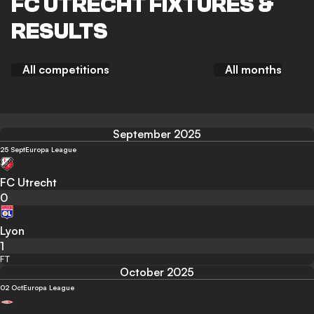
FC UTRECHT FIXTURES &
RESULTS
All competitions
All months
September 2025
25 Sept
Europa League
FC Utrecht
0
Lyon
1
FT
October 2025
02 Oct
Europa League