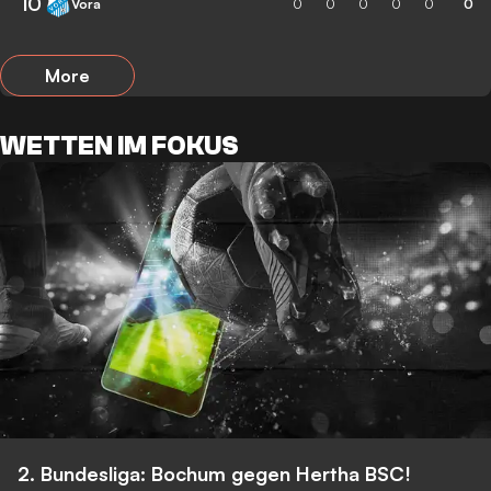
10
Vora
0
0
0
0
0
0
More
WETTEN IM FOKUS
2. Bundesliga: Bochum gegen Hertha BSC!