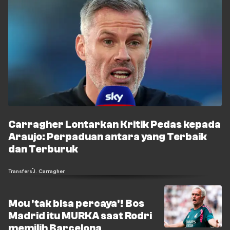
Carragher Lontarkan Kritik Pedas kepada
Araujo: Perpaduan antara yang Terbaik
dan Terburuk
Transfers
J. Carragher
Mou 'tak bisa percaya'! Bos
Madrid itu MURKA saat Rodri
memilih Barcelona