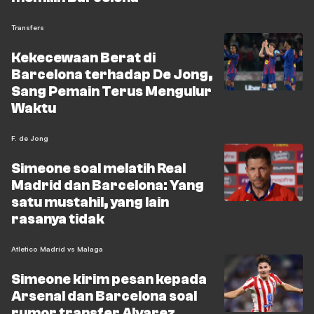
Transfers
Kekecewaan Berat di
Barcelona terhadap De Jong,
Sang Pemain Terus Mengulur
Waktu
F. de Jong
Simeone soal melatih Real
Madrid dan Barcelona: Yang
satu mustahil, yang lain
rasanya tidak
Atletico Madrid vs Malaga
Simeone kirim pesan kepada
Arsenal dan Barcelona soal
rumor transfer Alvarez