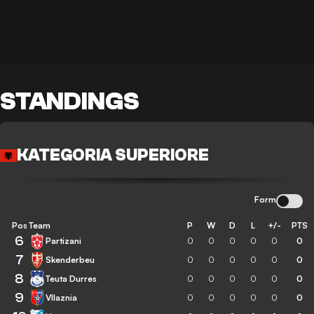
STANDINGS
KATEGORIA SUPERIORE
Form
Pos
Team
P
W
D
L
+/-
PTS
6
Partizani
0
0
0
0
0
0
7
Skenderbeu
0
0
0
0
0
0
8
Teuta Durres
0
0
0
0
0
0
9
Vllaznia
0
0
0
0
0
0