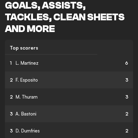
GOALS, ASSISTS,
TACKLES, CLEAN SHEETS
AND MORE
Top scorers
1
L. Martinez
6
2
F. Esposito
3
2
M. Thuram
3
3
A. Bastoni
2
3
D. Dumfries
2