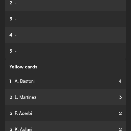
2
-
3
-
4
-
5
-
Yellow cards
1
A. Bastoni
4
2
L. Martinez
3
3
F. Acerbi
2
3
K. Asllani
2