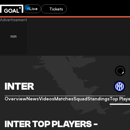
Live
Tickets
INTER
Overview
News
Videos
Matches
Squad
Standings
Top Play
INTER TOP PLAYERS -