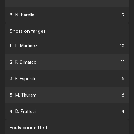
3
N. Barella
2
Shots on target
1
L. Martinez
12
2
F. Dimarco
11
3
F. Esposito
6
3
M. Thuram
6
4
D. Frattesi
4
Fouls committed