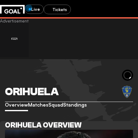
Live
Tickets
ORIHUELA
Overview
Matches
Squad
Standings
ORIHUELA OVERVIEW