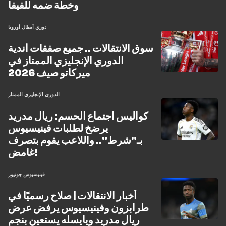
وخطة ضمه للفيفا
دوري أبطال أوروبا
سوق الانتقالات .. جميع صفقات أندية
الدوري الإنجليزي الممتاز في
ميركاتو صيف 2026
الدوري الإنجليزي الممتاز
كواليس اجتماع الحسم: ريال مدريد
يرضخ لطلبات فينيسيوس
بـ"شرط".. واللاعب يقوم بتصرف
غامض!
فينيسيوس جونيور
أخبار الانتقالات | صلاح رسميًا في
طرابزون وفينيسيوس يرفض عرض
ريال مدريد ويايسله يستعين بنجم