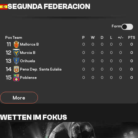
SEGUNDA FEDERACION
Form
Pos
Team
P
W
D
L
+/-
PTS
11
Mallorca B
0
0
0
0
0
0
12
Murcia B
0
0
0
0
0
0
13
Orihuela
0
0
0
0
0
0
14
Pena Dep. Santa Eulalia
0
0
0
0
0
0
15
Poblense
0
0
0
0
0
0
More
WETTEN IM FOKUS