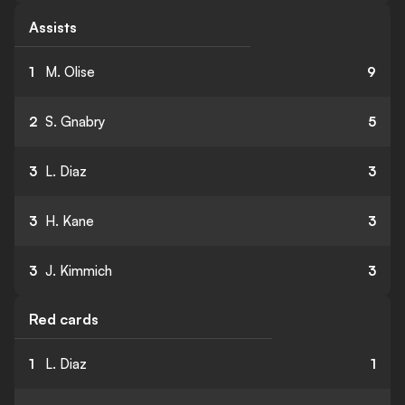
Assists
1
M. Olise
9
2
S. Gnabry
5
3
L. Diaz
3
3
H. Kane
3
3
J. Kimmich
3
Red cards
1
L. Diaz
1