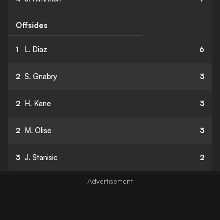
Offsides
1
L. Diaz
6
2
S. Gnabry
3
2
H. Kane
3
2
M. Olise
3
3
J. Stanisic
2