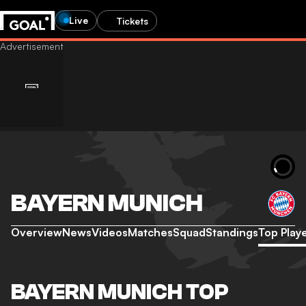
Live
Tickets
BAYERN MUNICH
Overview
News
Videos
Matches
Squad
Standings
Top Play
BAYERN MUNICH TOP