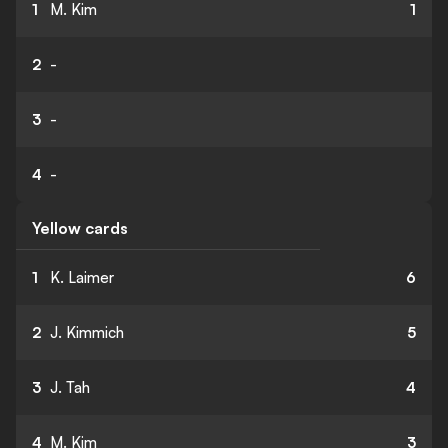
1
M. Kim
1
2
-
3
-
4
-
Yellow cards
1
K. Laimer
6
2
J. Kimmich
5
3
J. Tah
4
4
M. Kim
3