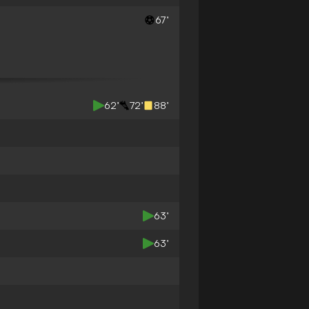
67’
62’
72’
88’
63’
63’