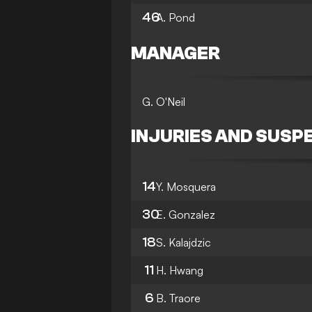
46
A. Pond
MANAGER
G. O'Neil
INJURIES AND SUSP
14
Y. Mosquera
30
E. Gonzalez
18
S. Kalajdzic
11
H. Hwang
6
B. Traore