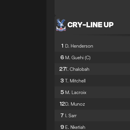
CRY
-
LINE UP
1
D. Henderson
6
M. Guehi
(C)
27
T. Chalobah
3
T. Mitchell
5
M. Lacroix
12
D. Munoz
7
I. Sarr
9
E. Nketiah