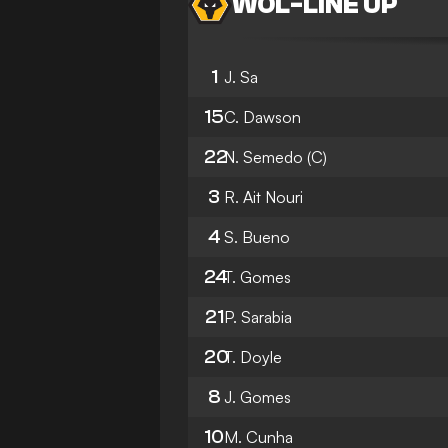
WOL
-
LINE UP
1
J. Sa
15
C. Dawson
22
N. Semedo
(C)
3
R. Ait Nouri
4
S. Bueno
24
T. Gomes
21
P. Sarabia
20
T. Doyle
8
J. Gomes
10
M. Cunha