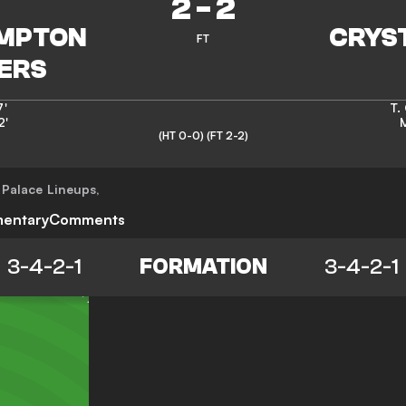
2
-
2
FT
7'
T.
2'
M
(HT 0-0)
(FT 2-2)
 Palace
Lineups
,
entary
Comments
3-4-2-1
FORMATION
3-4-2-1