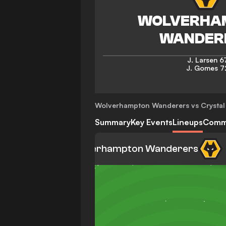
J. Larsen
6
J. Gomes
7
Wolverhampton Wanderers vs Crystal
Summary
Key Events
Lineups
Comm
Wolverhampton Wanderers