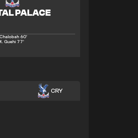
 Chalobah
60'
. Guehi
77'
CRY