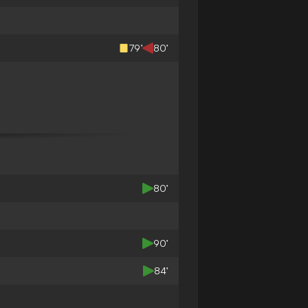
79’
80’
80’
90’
84’