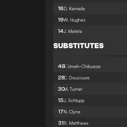
18
D. Kamada
19
W. Hughes
14
J. Mateta
SUBSTITUTES
46
F. Umeh-Chibueze
28
C. Doucoure
30
M. Turner
15
J. Schlupp
17
N. Clyne
31
R. Matthews