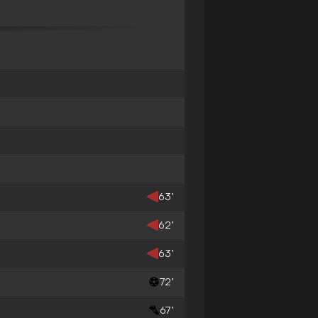
63’
62’
63’
72’
67’