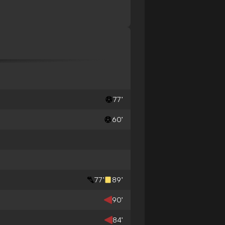
77’
60’
77’
89’
90’
84’