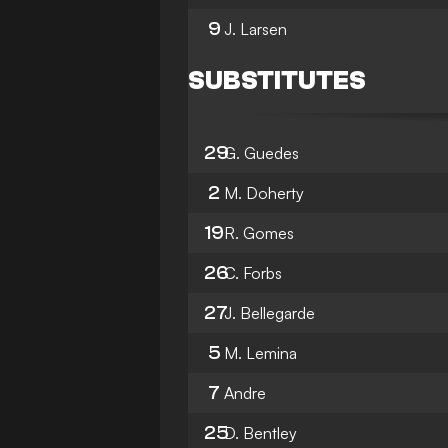
9
J. Larsen
SUBSTITUTES
29
G. Guedes
2
M. Doherty
19
R. Gomes
26
C. Forbs
27
J. Bellegarde
5
M. Lemina
7
Andre
25
D. Bentley