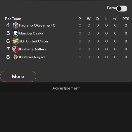
Form
Pos
Team
P
W
D
L
+/-
PTS
4
Fagiano Okayama FC
0
0
0
0
0
0
5
Gamba Osaka
0
0
0
0
0
0
6
JEF United Chiba
0
0
0
0
0
0
7
Kashima Antlers
0
0
0
0
0
0
8
Kashiwa Reysol
0
0
0
0
0
0
More