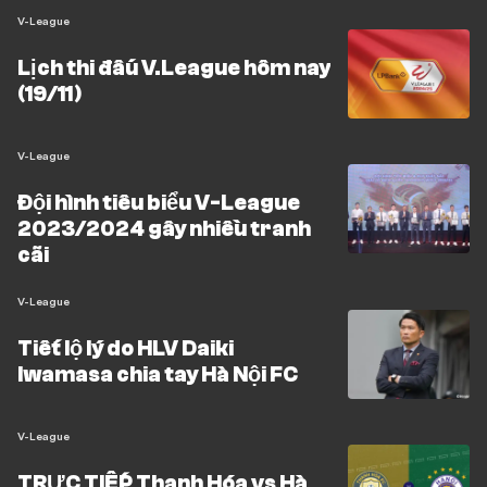
V-League
Lịch thi đấu V.League hôm nay
(19/11)
V-League
Đội hình tiêu biểu V-League
2023/2024 gây nhiều tranh
cãi
V-League
Tiết lộ lý do HLV Daiki
Iwamasa chia tay Hà Nội FC
V-League
TRỰC TIẾP Thanh Hóa vs Hà