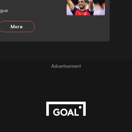
ngue
More