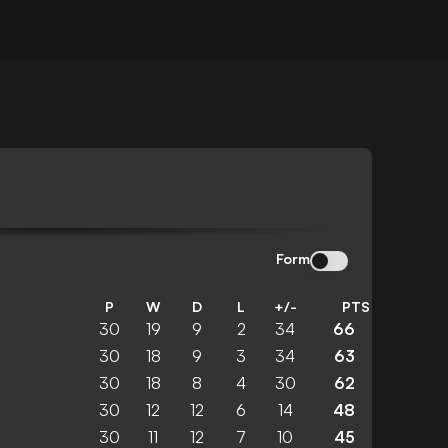
Form
P
W
D
L
+/-
PTS
30
19
9
2
34
66
30
18
9
3
34
63
30
18
8
4
30
62
30
12
12
6
14
48
30
11
12
7
10
45