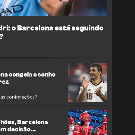
ri: o Barcelona está seguindo
?
ona congela o sonho
arez
uas contratações?
lhões, Barcelona
om decisão