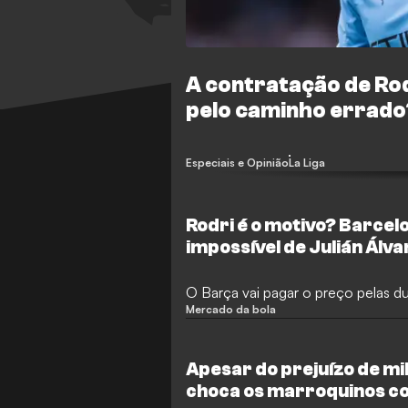
A contratação de Rod
pelo caminho errado
Especiais e Opinião
La Liga
Rodri é o motivo? Barcel
impossível de Julián Álv
O Barça vai pagar o preço pelas d
Mercado da bola
Apesar do prejuízo de mi
choca os marroquinos c