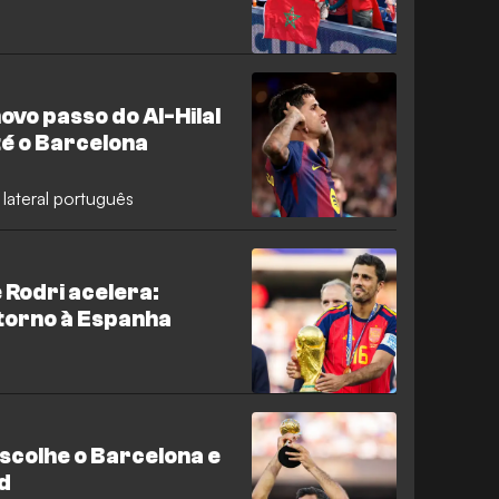
ovo passo do Al-Hilal
té o Barcelona
 lateral português
 Rodri acelera:
torno à Espanha
scolhe o Barcelona e
d