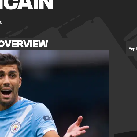
ICAIN
s
 OVERVIEW
Exp