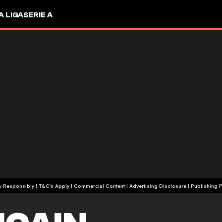
A LIGA
SERIE A
+18 | Play Responsibly | T&C's Apply | Commercial Content
|
Advertising Disclosure
|
Publishing P