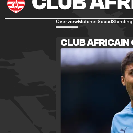
CLUB AFR
Overview
Matches
Squad
Standing
CLUB AFRICAIN