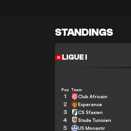
STANDINGS
LIGUE I
Pos
Team
1
Club Africain
2
Esperance
3
CS Sfaxien
4
Stade Tunisien
5
US Monastir