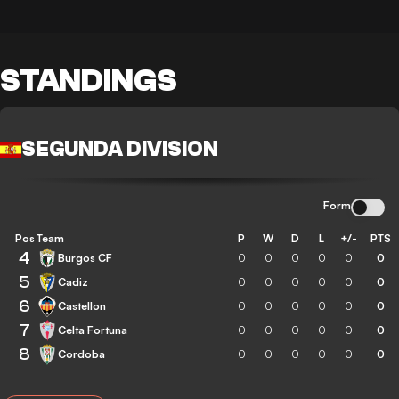
STANDINGS
SEGUNDA DIVISION
Form
Pos
Team
P
W
D
L
+/-
PTS
4
Burgos CF
0
0
0
0
0
0
5
Cadiz
0
0
0
0
0
0
6
Castellon
0
0
0
0
0
0
7
Celta Fortuna
0
0
0
0
0
0
8
Cordoba
0
0
0
0
0
0