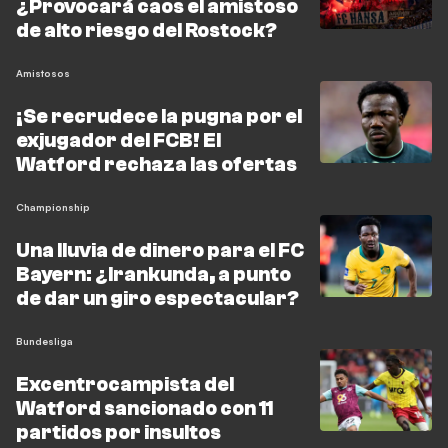
¿Provocará caos el amistoso
de alto riesgo del Rostock?
Amistosos
¡Se recrudece la pugna por el
exjugador del FCB! El
Watford rechaza las ofertas
Championship
Una lluvia de dinero para el FC
Bayern: ¿Irankunda, a punto
de dar un giro espectacular?
Bundesliga
Excentrocampista del
Watford sancionado con 11
partidos por insultos