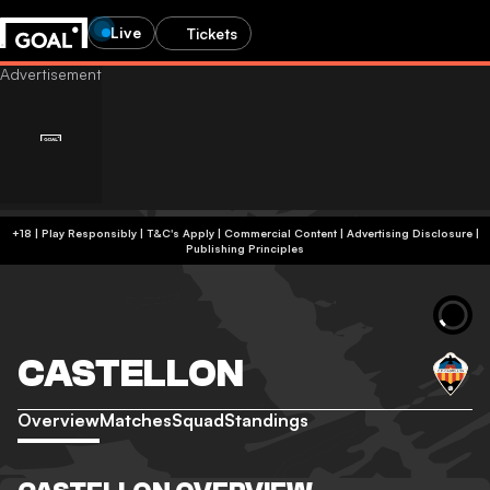
Live
Tickets
+18 | Play Responsibly | T&C's Apply | Commercial Content
|
Advertising Disclosure
|
Publishing Principles
CASTELLON
Overview
Matches
Squad
Standings