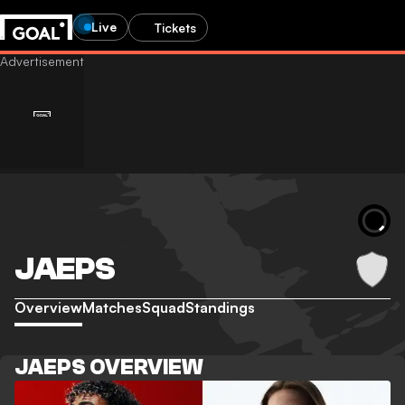
Live
Tickets
JAEPS
Overview
Matches
Squad
Standings
JAEPS OVERVIEW