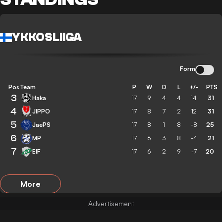
YKKOSLIIGA
Form
Pos
Team
P
W
D
L
+/-
PTS
3
Haka
17
9
4
4
14
31
4
JIPPO
17
8
7
2
12
31
5
JaePS
17
8
1
8
-8
25
6
MP
17
6
3
8
-4
21
7
EIF
17
6
2
9
-7
20
More