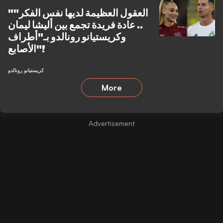
"العقول العظيمة لديها نفس الفكر"
.. عادة فريدة تجمع بين أليشا ليمان
وكريستيانو رونالدو بـ"أطراف
الأصابع"!
كريستيانو رونالدو
More