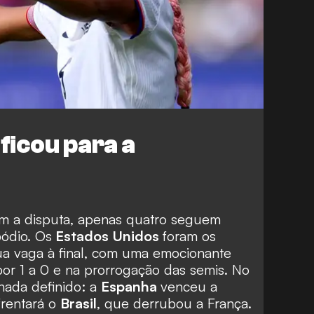
ficou para a
am a disputa, apenas quatro seguem
ódio. Os
Estados Unidos
foram os
ua vaga à final, com uma emocionante
por 1 a 0 e na prorrogação das semis. No
nada definido: a
Espanha
venceu a
frentará o
Brasil
, que derrubou a França.