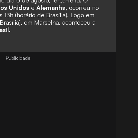
o dia 6 de agosto, terça-feira. O
os Unidos
e
Alemanha
, ocorreu no
s 13h (horário de Brasília). Logo em
 Brasília), em Marselha, aconteceu a
asil
.