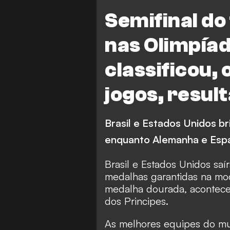
Olimpíadas
França
Semifinal do
Alemanha
Japão
nas Olimpía
Estados Unidos x Alemanha
classificou, 
jogos, resul
Brasil e Estados Unidos br
enquanto Alemanha e Espa
Brasil e Estados Unidos saír
medalhas garantidas na moda
medalha dourada, acontece
dos Principes.
As melhores equipes do mu