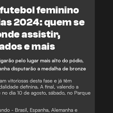
Estados Unidos
Canadá
 futebol feminino
Colômbia
Espanha
das 2024: quem se
onde assistir,
tados e mais
igarão pelo lugar mais alto do pódio,
nha disputarão a medalha de bronze
am vitoriosas desta fase e já têm
lidade definina. A final, valendo a
 no dia 10 de agosto, sábado, no Parque
ndo - Brasil, Espanha, Alemanha e