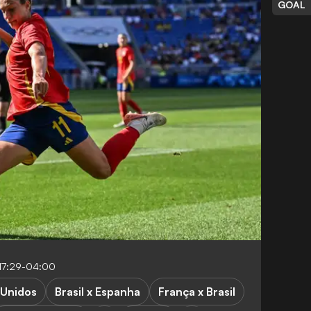
GOAL
17:29-04:00
 Unidos
Brasil x Espanha
França x Brasil