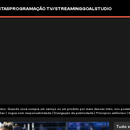
STAS
PROGRAMAÇÃO TV/STREAMING
GOALSTUDIO
iliados. Quando você compra um serviço ou um produto por meio desses links, nós pod
termos e condições | Jogue com responsabilidade
|
Divulgação de publicidade
|
Princípios editoriais
|
Tudo s