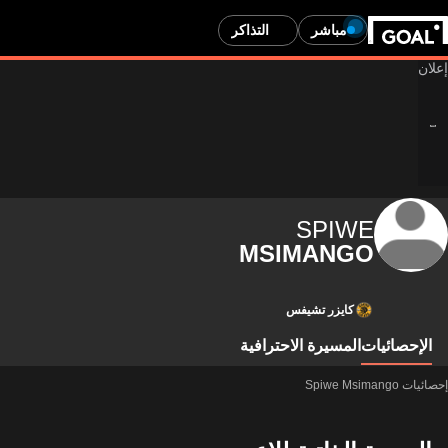
مباشر
التذاكر
SPIWE
MSIMANGO
كايزر تشيفس
الإحصائيات
المسيرة الاحترافية
إحصائيات Spiwe Msimango