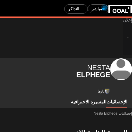
مباشر
التذاكر
NESTA
ELPHEGE
بارما
الإحصائيات
المسيرة الاحترافية
إحصائيات Nesta Elphege