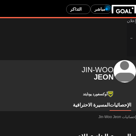
مباشر
التذاكر
JIN-WOO
JEON
أوكسفورد يونايتد
الإحصائيات
المسيرة الاحترافية
إحصائيات Jin-Woo Jeon