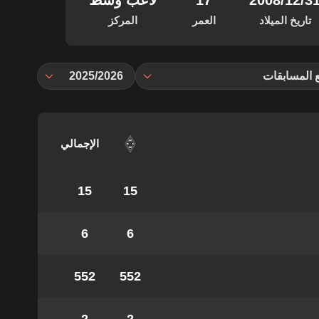
‏/12‏/2008
17
لاعب وسط
تاريخ الميلاد
العمر
المركز
 المسابقات
2025/2026
الإجمالي
15
15
6
6
552
552