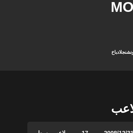
MO
نشنجلادباخ
لاعب