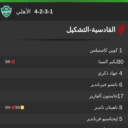
4-2-3-1
الأهلي
القادسية
-
التشكيل
1
كوين كاستيلس
30
ايكير المينا
88’
4
جهاد ذكري
6
ناتشو فيرنانديز
17
جاستون ألفاريز
8
ناهيتان نانديز
89’
88’
5
إيجناسيو فرنانديز