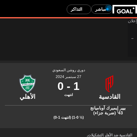
مباشر
التذاكر
دوري روشن السعودي
27 سبتمبر 2024
0
-
1
انتهت
بيير إيميرك آوباميانج
43' (ضربة جزاء)
(½ 1-0)
(انتهت 1-0)
القادسية ضد الأهلي
التشكيلات
,