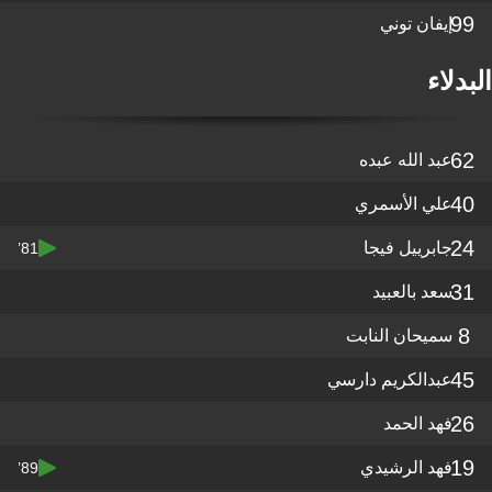
99
إيفان توني
البدلاء
62
عبد الله عبده
40
علي الأسمري
24
جابرييل فيجا
81’
31
سعد بالعبيد
8
سميحان النابت
45
عبدالكريم دارسي
26
فهد الحمد
19
فهد الرشيدي
89’