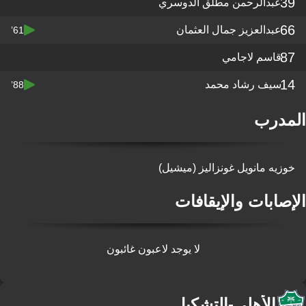
39
عبدالرحمن مطلق الدوسري
66
عبدالعزيز جمال العثمان
61’
87
قاسم لاجامي
14
سيف رشاد محمد
88’
المدرب
خوزيه مانويل غونزاليز (ميشيل)
الإصابات والإيقافات
لا يوجد لاعبون غائبون
الأهلي
-
التشكيل