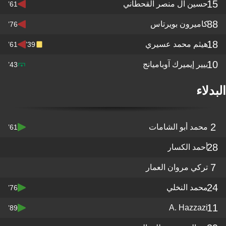
15
حسين آل منصر القحطاني
61’
88
كاميرون بويرتاس
76’
18
هيثم محمد عسيري
61’
39’
10
بيير إيميرك آوباميانج
43’
البدلاء
2
محمد أبو الشامات
61’
28
أحمد الكسار
7
تركي مروان العمار
24
محمد النخلي
76’
11
A. Hazzazi
89’