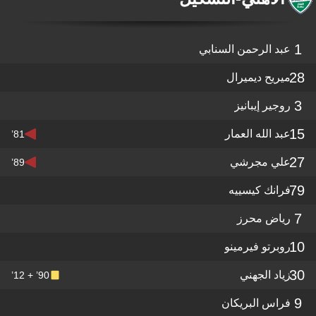
1
عبد الرحمن السنابي
28
ميريح ديميرال
3
روجير إيبانيز
15
عبد الله العمار
81’
27
علي مجرشي
89’
79
فرانك كيسييه
7
رياض محرز
10
روبرتو فيرمينو
30
زياد الجهني
90’ + 12’
9
فراس البريكان