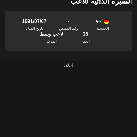
السيرة الذاتية للاعب
-
07‏/07‏/1991
ألمانيا
الجنسية
رقم القميص
تاريخ الميلاد
35
لاعب وسط
العمر
المركز