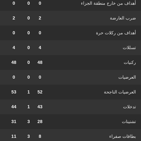
أهداف من خارج منطقة الجزاء
0
0
0
ضرب العارضة
2
0
2
أهداف من ركلات حرة
0
0
0
تسللات
4
0
4
ركنيات
48
0
48
العرضيات
0
0
0
العرضيات الناجحة
52
1
53
تدخلات
43
1
44
تشتيتات
28
3
31
بطاقات صفراء
8
3
11