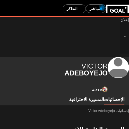
مباشر
التذاكر
VICTOR
ADEBOYEJO
بروملي
الإحصائيات
المسيرة الاحترافية
إحصائيات Victor Adeboyejo