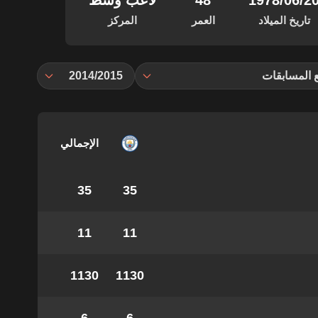
‏/06‏/1978
48
لاعب وسط
تاريخ الميلاد
العمر
المركز
 المسابقات
2014/2015
الإجمالي
35
35
11
11
1130
1130