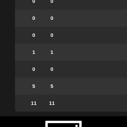
0
0
0
0
0
0
1
1
0
0
5
5
11
11