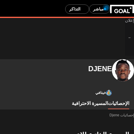
مباشر
التذاكر
DJENE
خيتافي
الإحصائيات
المسيرة الاحترافية
إحصائيات Djene