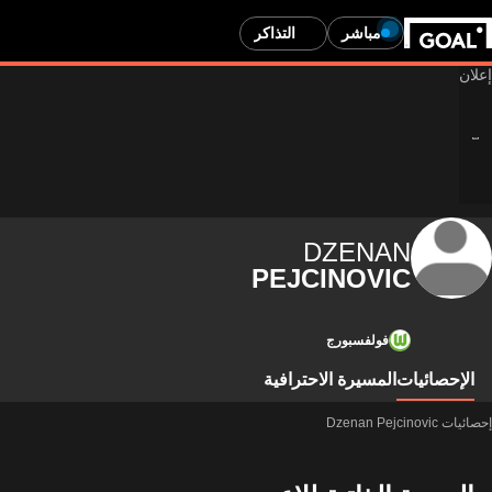
مباشر
التذاكر
DZENAN
PEJCINOVIC
فولفسبورج
الإحصائيات
المسيرة الاحترافية
إحصائيات Dzenan Pejcinovic