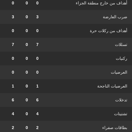
أهداف من خارج منطقة الجزاء
0
0
0
ضرب العارضة
3
0
3
أهداف من ركلات حرة
0
0
0
تسللات
7
0
7
ركنيات
0
0
0
العرضيات
0
0
0
العرضيات الناجحة
1
0
1
تدخلات
6
0
6
تشتيتات
4
0
4
بطاقات صفراء
2
0
2