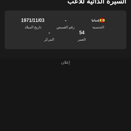
السيرة الذاتية للاعب
-
03‏/11‏/1971
إسبانيا
الجنسية
رقم القميص
تاريخ الميلاد
-
54
العمر
المركز