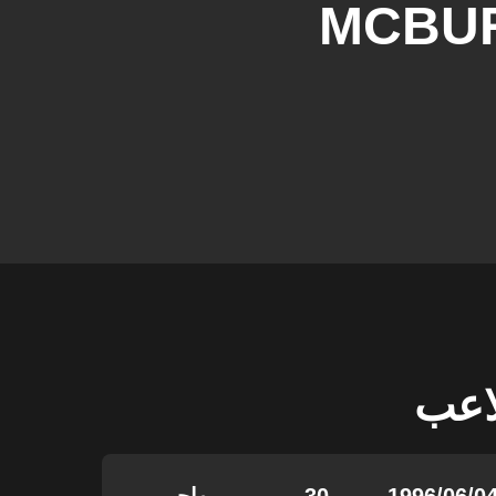
MCBU
لاعب