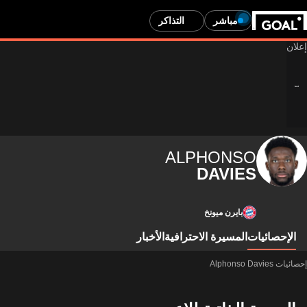
مباشر
التذاكر
ALPHONSO
DAVIES
بايرن ميونخ
الإحصائيات
المسيرة الاحترافية
الأخبار
إحصائيات Alphonso Davies