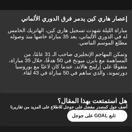
إعصار هاري كين يدمر فرق الدوري الألماني
مباراة الليلة شهدت تسجيل هاري كين، الهاتريك الخامس
له في الدوري الألماني، بعد 35 مباراة خاضها منذ وصوله
مطلع الموسم الماضي.
وتمكن المهاجم الإنجليزي صاحب الـ 31 عامًا، من
المساهمة مع بايرن ميونخ في 50 هدفًا، خلال 35 مباراة،
متفوقًا على إرلينج هالاند، عندما كان لاعبًا مع بوروسيا
دورتموند، والذي ساهم في 50 مباراة في 43 لقاء.
هل استمتعت بهذا المقال؟
أضف جول كمصدر مفضل على جوجل للاطلاع على المزيد من تقاريرنا
تابع GOAL على جوجل