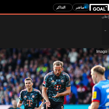
مباشر
التذاكر
Imago