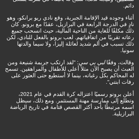
دائم.
أثناء وجوده قيد الإقامة الجبرية، وقع نادي ريو برانكو، وهو
نادٍ في الدرجة الرابعة في البرازيل، عقدًا مع برونو. كان
ذلك مكلفًا للغاية من الناحية المالية، حيث انسحب جميع
رعاته تقريبًا من اتفاقياتهم. لعب برونو بالفعل للنادي، لكن
ذلك تسبب في ألم شديد لعائلة إليزا، ولا سيما والدتها
سونيا.
وقالت، وفقًا
لبي بي سي
: "لقد ارتكب جريمة شنيعة ومن
العبث أن يصبح الآن مثلاً أعلى للأطفال والمراهقين. تسمح
له المحاكم بكل رغباته، بينما لا أستطيع حتى العثور على
رفات ابنتي".
أعلن برونو رسميًا اعتزاله كرة القدم في عام 2021،
وتطلع إلى ممارسة مهنة المستثمر. ومع ذلك، سيظل
اسمه مرتبطًا بأحد أكثر القصص قتامة في تاريخ الرياضة
البرازيلية.