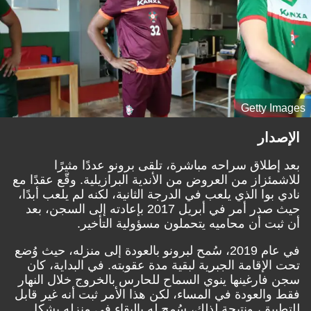
Getty Images
الإصدار
بعد إطلاق سراحه مباشرة، تلقى برونو عددًا مثيرًا
للاشمئزاز من العروض من الأندية البرازيلية. وقّع عقدًا مع
نادي بوا الذي يلعب في الدرجة الثانية، لكنه لم يلعب أبدًا،
حيث صدر أمر في أبريل 2017 بإعادته إلى السجن، بعد
أن ثبت أن محاميه يتحملون مسؤولية التأخير.
في عام 2019، سُمح لبرونو بالعودة إلى منزله، حيث وُضع
تحت الإقامة الجبرية لبقية مدة عقوبته. في البداية، كان
سجن فارغينها ينوي السماح للحارس بالخروج خلال النهار
فقط والعودة في المساء، لكن هذا الأمر ثبت أنه غير قابل
للتطبيق، ونتيجة لذلك، سُمح له بالبقاء في منزله بشكل