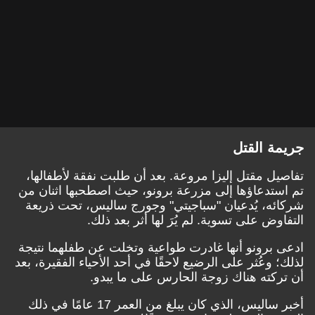
جريمة القتل
تفاصيل مقتل إليزا مروعة. بعد أن طلبت نفقة لأطفالها،
تم استدعاؤها إلى مزرعة برونو، حيث اصطحبها اثنان من
شركائه، يُدعيان "سباجيتي" وجورج ساليس، تحت ذريعة
التفاوض على تسوية. لم يُرَ لها أثر بعد ذلك.
ادعى برونو أنها غادرت طواعية وتخلت عن طفلهما نتيجة
لذلك؛ وعُثر على الرضيع لاحقًا في أحد الأحياء الفقيرة، بعد
أن تركته هناك زوجة الحارس على ما يبدو.
أخبر ساليس، الذي كان يبلغ من العمر 17 عامًا في ذلك