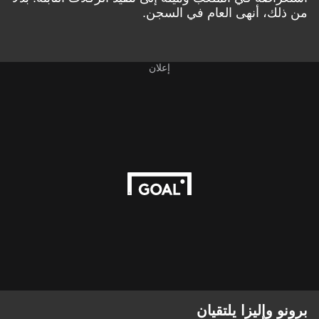
من ذلك، أنهى العام في السجن.
إعلان
برونو وإليزا يلتقيان