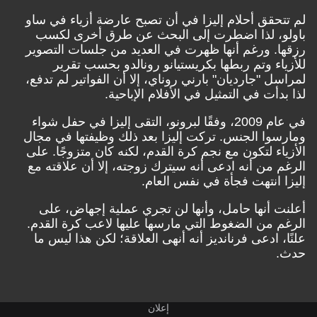
لم تتحقق أحلام إليزا في أن تصبح عارضة أزياء في ساو
باولو، لذا اضطرت إلى البحث عن طرق أخرى لكسب
رزقها. ورغم أنها ظهرت في العديد من جلسات التصوير
للأزياء وتم ربطها بكريستيانو رونالدو بحسب تقرير
لمراسل "جارديان" بارني روناي، إلا أن الفواتير لم تدفع،
لذا بدأت في التمثيل في الأفلام الإباحية.
في عام 2009، وفقًا لبرونو، التقى إليزا في حفل شواء
ومارسوا الجنس. تركت إليزا بعد ذلك وظيفتها في مجال
الأزياء لتكون مع نجم كرة القدم، لكنه كان متزوجًا. على
الرغم من أنه ادعى أنه سيترك زوجته، إلا أن علاقته مع
إليزا انتهت فجأة في نفس العام.
أعلنت أنها حامل، وأنها لن تجري عملية إجهاض، على
الرغم من الضغوط التي مارسها عليها لاعب كرة القدم.
علنًا، ادعى فرنانديز أنه أنهى العلاقة؛ لكن هذا ليس ما
حدث.