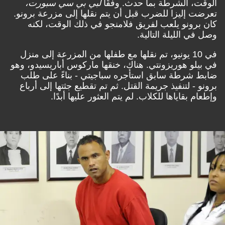
الوقت، الشرطة بما حدث. وفقًا
لبي بي سي سبورت،
تعرضت إليزا للضرب قبل أن يتم نقلها إلى مزرعة برونو.
كان برونو يلعب لفريق فلامنجو في ذلك الوقت، لكنه
وصل في الليلة التالية.
في 10 يونيو، تم نقلها مع طفلها من المزرعة إلى منزل
في بيلو هوريزونتي. هناك، خنقها ماركوس أباريسيدو، وهو
ضابط شرطة سابق استأجره سباجيتي - بناءً على طلب
برونو - لتنفيذ جريمة القتل. ثم تم تقطيع جثتها إلى أرباع
وإطعام بقاياها للكلاب. لم يتم العثور عليها أبدًا.