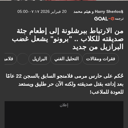
Harry Sherlock
و
هيثم محمد
20 فبراير 2026 ٠٧:١٧-05:00
ترجمه
من الارتباط ببرشلونة إلى إطعام جثة
صديقته للكلاب .. "برونو" يشعل غضب
البرازيل من جديد
فقرات ومقالات
التحليل الفني
البرازيل
فلامينج
حُكم على حارس مرمى فلامنجو السابق بالسجن 22 عامًا
بعد إدانته بقتل صديقته ولكنه الآن حر طليق ويستعد
للعودة للملاعب!