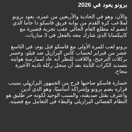
برونو يعود في 2026
والآن، وهو في الحادية والأربعين من عمره، يعود برونو
لملاعب كرة القدم من بوابة فريق فاسكو دا جاما الذي
انضم له مطلع العام الحالي عقب تجربة قصيرة مع
كابيكسابا الذي شارك معه بالفعل في 3 مباريات.
برونو لعب للمرة الأولى مع فاسكو قبل يوم، في التاسع
عشر من فبراير لحساب كأس البرازيل ضد فيلو، وخسر
بركلات الترجيح، واللافت للنظر أنه عاد لممارسة هوايته
بتسديد الكرات الثابتة بعد أن سجل ركلة ناديه الأخيرة
بنجاح.
خسارة فاسكو صاحبها فرح من الجمهور البرازيلي بسبب
قراره بضم برونو وإشراكه أساسيًا، وهو الذي أُدين
واعترف بقتل صديقته، والسبب الوحيد لكونه حر طليق هو
النظام القضائي البرازيلي والبطء في التعامل مع قضيته.