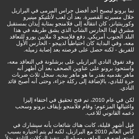
نما برونو ليصبح أحد أفضل حراس المرمى في البرازيل
خلال مسيرته القصيرة. بعد أن لعب لأتلتيكو مينيرو
وكورينثيانز، كان انتقاله إلى فلامنجو بمثابة إيذان بمستقبل
مشرق لهذا الحارس الشاب الذي يشق طريقه في هذا
البلد الجنوب أمريكي. دفع فلامنجو 3 ملايين يورو للتعاقد
معه، وفي البداية كان احتياطياً لدييجو - الحارس الأول
للفريق - لكنه حصل على فرصته بعد إصابة زميله.
وقد تفوق النادي البرازيلي على برشلونة في التعاقد معه،
واستحوذ برونو على عناوين الصحف بعد أن أظهر أنه
ماهر بقدميه بقدر ما هو ماهر بيديه. سجل ثلاث ضربات
حرة للنادي، بالإضافة إلى ركلة جزاء، وحتى أنه أصبح قائد
النادي.
لكن في عام 2010، تم فتح تحقيق في اختفاء إليزا
واغتيالها المزعوم؛ وقام فلامنجو بإيقاف برونو وسحب
دعمه القانوني للاعب.
قبل أشهر قليلة، كانت هناك شائعات بأنه سيشارك في
كأس العالم 2010 مع البرازيل، لكنه لم يتم اختياره بسبب
استعراضه في الملعب وميله إلى تنفيذ الركلات الثابتة. بدلاً