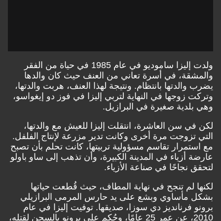
ولدت إليزا ساموديو في عام 1985 في حياة من الفقر
والمشقة، في أسرة تعاني من العنف حيث كان والدها
يضرب والدتها بانتظام. ونتيجة لهذا العنف، هربت والدتها،
وتركت زوجها في النهاية لتربي إليزا في فوز دو إيغواسو،
وهي بلدية صغيرة في البرازيل.
لكن في سن العاشرة، انتقلت إليزا للعيش مع والدتها،
التي تزوجت مرة أخرى وكانت تدير مزرعة لإنتاج الفلفل.
مع استمرار تقاسم مسؤولية تربيتها، كانت تحلم بأن تصبح
عارضة أزياء في المدينة الكبيرة، وأن تذهب إلى ساو باولو
لتحقق نجاحًا في صناعة الأزياء.
لكنها لم تنجح في نهاية المطاف، حيث قُطعت حياتها
بشكل مأساوي وبشع على يد حارس المرمى البرازيلي
برونو فرنانديز دي سوزا، صديقها. توفيت إليزا في عام
2010، عن عمر 25 عامًا، وحُكم على برونو بالسجن لقتله،