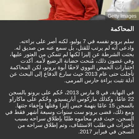
Getty Images
المحاكمة
سلم برونو نفسه في 7 يوليو، لكنه أصر على براءته.
وادعى أنه لم يرتب للقتل، بل سمع عنه من صديق له.
بحثت الشرطة عن إليزا لكنها لم تتمكن من العثور عليها،
وفي غضون ذلك، مُنحت حضانة الرضيع لأمه. أكدت
اختبارات الحمض النووي لاحقًا أبوة برونو، لكن المحاكمة
تأجلت حتى عام 2013 حيث سارع الدفاع إلى البحث عن
أدلة تثبت براءة حارس المرمى.
في النهاية، في 8 مارس 2013، حُكم على برونو بالسجن
22 عامًا، وكذلك ماركوس أباريسيدو. وحُكم على ماكاراو
بالسجن 15 عامًا بتهمة حبس إليزا وقتلها وإخفاء جثتها.
ومع ذلك، قضى برونو ست سنوات وسبعة أشهر فقط في
السجن، حيث قدم محاموه طلبًا بإطلاق سراحه بسبب
تأخيرات في طلب الاستئناف،
وتم إطلاق سراحه من
السجن في فبراير 2017.