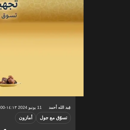
عبد الله أحمد
11 يونيو 2024 ١٤:١٣-04:00
تسوّق مع جول
أمازون