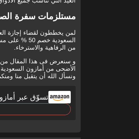
العيد التي تناسب جميع الأذواق
مستلزمات سفرة الص
لمن يخططون لقضاء إجازة العي
السعودية
خصم 50 % عل
من الرفاهية والاسترخاء.
و سنعرض فى هذا المقال من
الأضحى من
أمازون السعودية
ونسأل الله أن يتقبل منا ومنك
تسوّق عبر أمازو