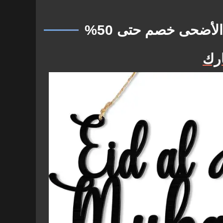
لأضحى خصم حتى 50%
ارك