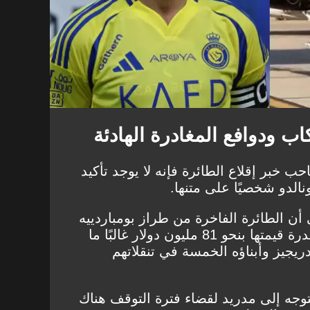
 ودوافع المغادرة الهادئة
 خبر إقلاع الطائرة فإنه لا يوجد تأكيد
الدو شخصيًا على متنها.
 أن الطائرة الفاخرة من طراز بومباردييه
جلوبال إكسبريس 6500 والمقدرة قيمتها بنحو 81 مليون دولار غالبًا ما
يجيز وأبناؤه الخمسة في تنقلاتهم
وجه إلى مدريد لقضاء فترة التوقف هناك