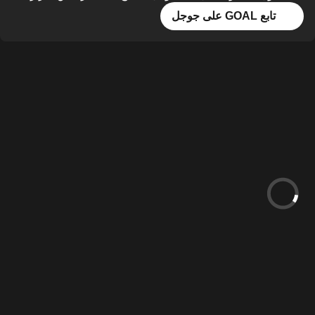
تابع GOAL على جوجل