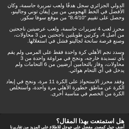
الدولي الجزائري سجل هدفًا ولعب تمريرة حاسمة، وكان
الأفضل في الخط الهجومي من بين إيفان توني وجالينو،
وحصل على تقييم "8.4/10" من موقع سوفا سكور.
محرز لعب 4 تمريرات حاسمة، ولعب عرضيتين ناجحتين
من أصل 4، وكرتين طويلتين ناجحتين من 3 محاولات،
وصنع فرصة سانحة لجالينو فشل في استغلالها.
وسدد نجم الأهلي كرة واحدة فقط على المرمى ولم يقم
بأي تسديدة خارجه، ونجح في مراوغة واحدة من 3
محاولات، وفاز بالتحامين أرضيين من 6 التحامات ولم
يدخل في أي التحام هوائي.
وفقد محرز الاستحواذ على الكرة 11 مرة، ونجح في إبعاد
الكرة عن مناطق خطورة الأهلي مرة واحدة، واستخلص
الكرة من الخصم في مناسبة أخرى.
هل استمتعت بهذا المقال؟
أضف جول كمصدر مفضل على جوجل للاطلاع على المزيد من تقاريرنا