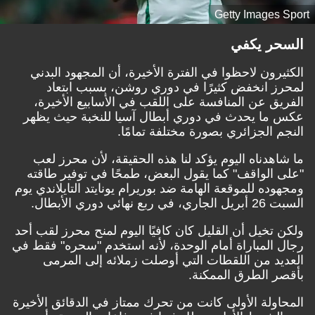
Getty Images Sport
السحر يكفي
الكثيرون لاحظوا في الفترة الأخيرة، أن المجهود البدني
لمحرز انخفض كثيرًا في دوري روشن، بسبب ابتعاد
الفريق عن المنافسة على اللقب في الأسابيع الأخيرة،
عكس ما يحدث في دوري أبطال آسيا للنخبة حيث يظهر
النجم الجزائري بصورة مختلفة تمامًا.
ما شاهدناه اليوم يؤكد لنا هذه الحقيقة، لأن محرز لعب
"على الواقف" كما يقول البعض، طمحًا في توفير طاقته
ومجهوده للموقعة الهامة ضد بوريرام يونايتد التايلاندي يوم
السبت 26 أبريل الجاري، في ربع نهائي دوري الأبطال.
ولكن تخيل أن القليل كان كافيًا اليوم لمنح محرز لقب أحد
رجال المباراة أمام الوحدة، لأنه استخدم "سحره" فقط في
العديد من اللقطات التي أوصلت زملائه إلى المرمى
بأقصر الطرق الممكنة.
المحاولة الأولى كانت من تحرك ممتاز في الدقائق الأخيرة