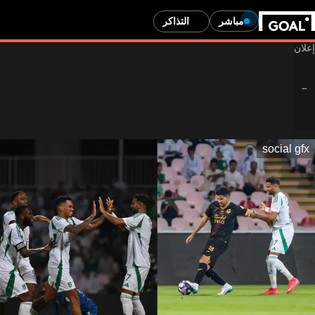
مباشر
التذاكر
social gfx