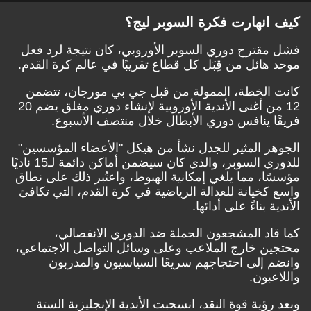
كيف انهارت فكرة السوبر ليج؟
فشل مقترح دوري السوبر الأوروبي، كان نتيجة لرد فعل
موحد هائل من قِبَل كل قطاع تقريبًا في عالم كرة القدم.
كانت الخطة، الممولة من قبل جي بي مورجان، تتضمن
12 من أغنى الأندية الأوروبية لإنشاء دوري مغلق يضم 20
فريقًا ينافس دوري الأبطال خلال منتصف الأسبوع.
الجوهر المثير للجدل نشأ من هيكل "الأعضاء المؤسسين"
للدوري السوبر، والذي كان سيضمن أماكن دائمة لـ15 ناديًا
مؤسسًا، مما يلغي إمكانية الهبوط، واعتُبر ذلك على نطاق
واسع كخيانة للعدالة الرياضية في كرة القدم، التي تكافئ
الأندية بناءً على أدائها.
كما قاد المشجعون الحملة ضد الدوري الانفصالي،
محتجين خارج الملاعب وعلى وسائل التواصل الاجتماعي،
وانضم إلى احتجاجهم سريعًا السياسيون والمدربون
واللاعبون.
وبعد رؤية قوة النقد، انسحبت الأندية الإنجليزية الستة