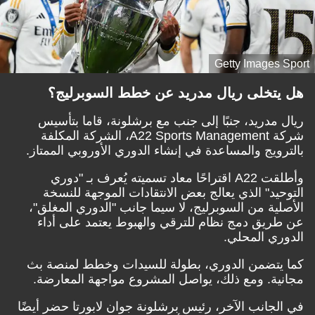
Getty Images Sport
هل يتخلى ريال مدريد عن خطط السوبرليج؟
ريال مدريد، جنبًا إلى جنب مع برشلونة، قاما بتأسيس
شركة A22 Sports Management، الشركة المكلفة
بالترويج والمساعدة في إنشاء الدوري الأوروبي الممتاز.
وأطلقت A22 اقتراحًا معاد تسميته يُعرف بـ "دوري
التوحيد" الذي يعالج بعض الانتقادات الموجهة للنسخة
الأصلية من السوبرليج، لا سيما جانب "الدوري المغلق"،
عن طريق دمج نظام للترقي والهبوط يعتمد على أداء
الدوري المحلي.
كما يتضمن الدوري، بطولة للسيدات وخطط لمنصة بث
مجانية. ومع ذلك، يواصل المشروع مواجهة المعارضة.
في الجانب الآخر، رئيس برشلونة جوان لابورتا حضر أيضًا