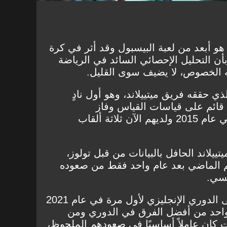
"Moneyball" إلى ما هو أبعد من لعبة البيسبول وقد أثر في كرة
بأن التحليل الإحصائي السائد في الرياضة
ه الخصوص، لا يضيف سوى القليل.
 الذي حققه فريق
ميتييلاند
، وهو أول نادٍ
قائم على قياسات القياس وفاز
الدنماركيون بأول دوري لهم في عام 2015 ولديهم الآن ثلاثة ألقاب
يتييلاند
الحافل بالبيانات من قبل تولوز،
 الماضي بعد عام واحد فقط من صعوده
نسي.
وأيضًا برينتفورد، الذي صعد إلى الدوري الإنجليزي لأول مرة في عام 2021
واحد من أفضل الفرق في الدوري ومن
ت كان عاملاً أساسيًا في صعودهم الملحوظ،