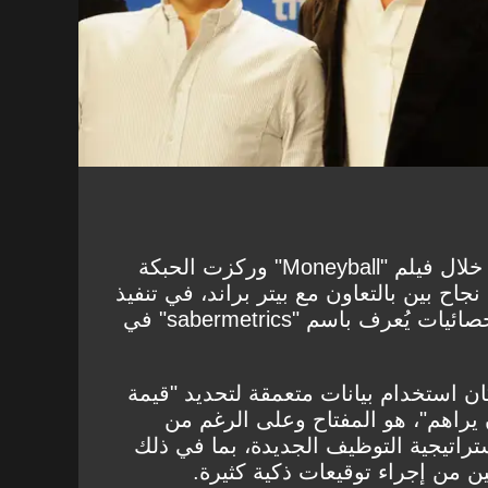
اكتسب بين، شهرة عالمية من خلال فيلم "Moneyball" وركزت الحبكة
جاح بين بالتعاون مع بيتر براند، في تنفيذ
نظام استكشاف قائم على الإحصائيات يُعرف باسم "sabermetrics" في
ان استخدام بيانات متعمقة لتحديد "قيمة
ن يراهم"، هو المفتاح وعلى الرغم من
ستراتيجية التوظيف الجديدة، بما في ذلك
ين من إجراء توقيعات ذكية كثيرة.