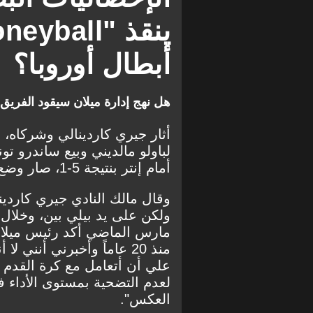
أبطال أوروبا؟
هل نهج إدارة ميلان سيقود الفريق إ
أثار جيري كاردينالي وشركاه، ح
لباولو مالديني وبيع ساندرو ت
أمام إنتر بنتيجة 5-1، صار وضع النادي مقلقًا.
وقال مالك النادي جيري كاردين
ولكن على يد بيلي بين، وخلال
مارس الماضي أكد رئيس ميلان 
منذ 20 عاماً وأخبرني أنن
علي أن أتعامل مع كرة القدم ا
لعدم التضحية بمستوى الأداء 
العكس".