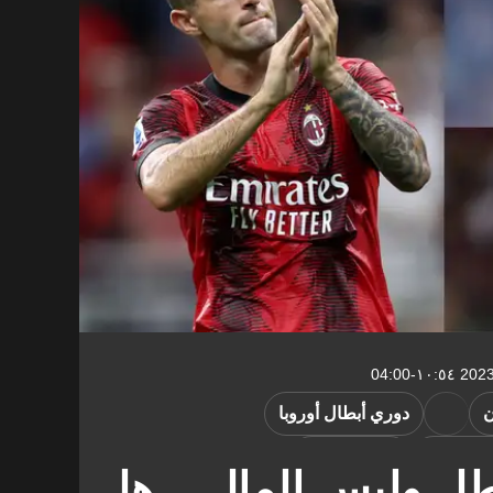
ن
دوري أبطال أوروبا
الإيطالي
التحليل الفني
طل وليس المال .. هل