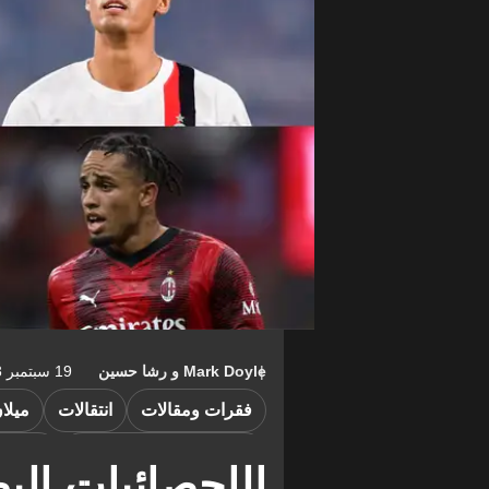
Mark Doyle
و
رشا حسين
19 سبتمبر 2023 ١٠:٥٤-04:00
فقرات ومقالات
انتقالات
ميلا
ميلان ضد نيوكاسل يونايتد
الدوري 
الإحصائيات الب