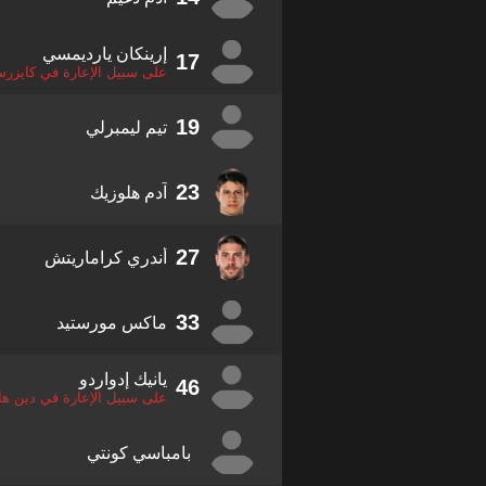
إرينكان يارديمسي
17
على سبيل الإعارة في كايزرس
19
تيم ليمبرلي
23
آدم هلوزيك
27
أندري كراماريتش
33
ماكس مورستيد
يانيك إدواردو
46
على سبيل الإعارة في دين ها
بامباسي كونتي