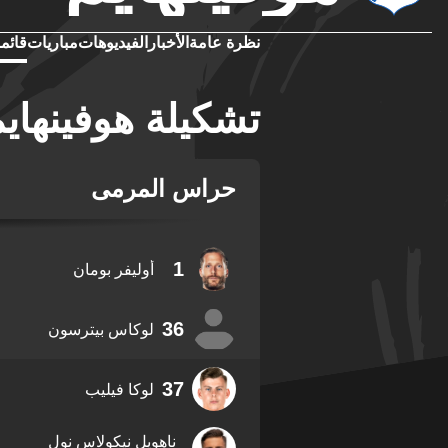
نظرة عامة
الأخبار
الفيديوهات
مباريات
قائمة
تشكيلة هوفينهاي
حراس المرمى
1
أوليفر بومان
36
لوكاس بيترسون
37
لوكا فيليب
ناهويل نيكولاس نول