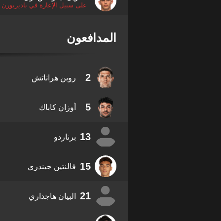
على سبيل الإعارة في باديربورن
المدافعون
2
روبن هراناتش
5
أوزان كاباك
13
برناردو
15
فالنتين جيندري
21
البيان هاجداري