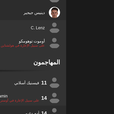
دينيس جيجير
C. Lenz
أوموت توهومكو
على سبيل الإعارة في هولشتاين 
المهاجمون
11
فيسنيك أسلاني
amin
14
على سبيل الإعارة في أوستريا
14
آدم دغيم