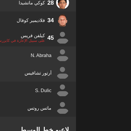
28
كوكي ماتشيدا
34
فلاديمير كوفال
كيلفن فريس
45
على سبيل الإعارة في كايزرس
N. Abraha
أرتور تشافيس
S. Dulic
ماتس روتس
لاعبو خط الوسط