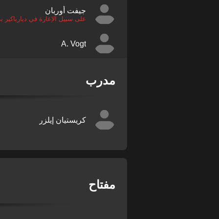
جيفت أوربان
على سبيل الإعارة في ديارباكير ب
A. Vogt
مدرب
كريستيان إيلزر
مفتاح