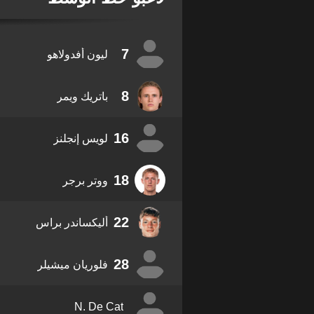
7
ليون أفدولاهو
8
باتريك ويمر
16
لويس إنجلنز
18
ووتر برجر
22
أليكساندر براس
28
فلوريان ميشيلر
N. De Cat