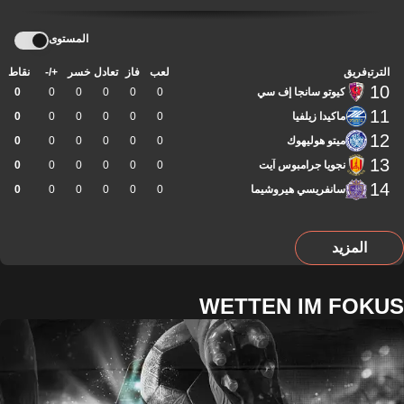
المستوى
الترتيب
فريق
لعب
فاز
تعادل
خسر
+/-
نقاط
10
كيوتو سانجا إف سي
0
0
0
0
0
0
11
ماكيدا زيلفيا
0
0
0
0
0
0
12
ميتو هوليهوك
0
0
0
0
0
0
13
نجويا جرامبوس آيت
0
0
0
0
0
0
14
سانفريسي هيروشيما
0
0
0
0
0
0
المزيد
WETTEN IM FOKUS