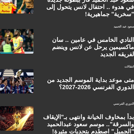
في هدوء .. احتفال لانس يتحول إلى
"سخرية" جماهيرية!
سعود عبد الحميد
النادي الخامس في عامين .. سان
ماكسيمين يرحل عن لانس وينضم
لفريقه الجديد
انتقالات
متى موعد بداية الموسم الجديد من
الدوري الفرنسي 2026-2027؟
الدوري الفرنسي
بدأ بمخاوف الخيانة وانتهى بـ"الإيقاف
والسرقة".. موسم سعود عبدالحميد
"الجميل" اصطدم بتحديات مثيرة!