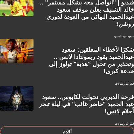
فيديو | "أتواصل معه بشكل مستمر" ..
خالد الشنيف يعلن موقف سعود
عبدالحميد النهائي من العودة لدوري
روشن!
سعود عبد الحميد
شكرًا لأخطاء المعلقين: سعود
عبدالحميد يقود ريمونتادا لانس ..
وتحذير من تحول "هدية" تولوز إلى
خدعة كبرى!
فقرات ومقالات
فرحة الديربي تحولت لكابوس.. سعود
عبد الحميد "حاضر غائب" في ليلة تبخر
أحلام لانس!
فقرات ومقالات
أقدم