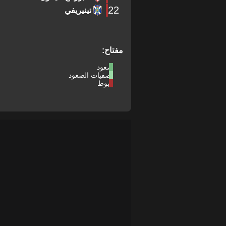
22
تينيريفي
مفتاح:
صعود
تصفيات الصعود
هبوط