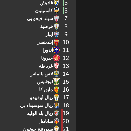
5
قاديش
6
كاستيلون
7
سيلتا فيجو بي
8
قرطبة
9
آيبار
10
إيلدينسي
11
أندورا
12
جيرونا
13
غرناطة
14
لاس بالماس
15
ليجانيس
16
مايوركا
17
ريال أوفييدو
18
ريال سوسيداد بي
19
ريال بلد الوليد
20
ساباديل
21
سبورتنج خيخون