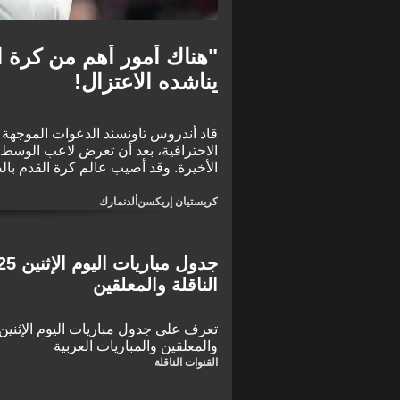
"هناك أمور أهم من كرة ا
يناشده الاعتزال!
قاد أندروس تاونسند الدعوات الموجهة 
الاحترافية، بعد أن تعرض لاعب الوسط ل
عامًا أرضًا خلال المباراة الودية التي 
من خمس سنوات على تعرضه لسكتة قلبية خ
كريستيان إريكسن
الدنمارك
الناقلة والمعلقين
والمعلقين والمباريات العربية
القنوات الناقلة