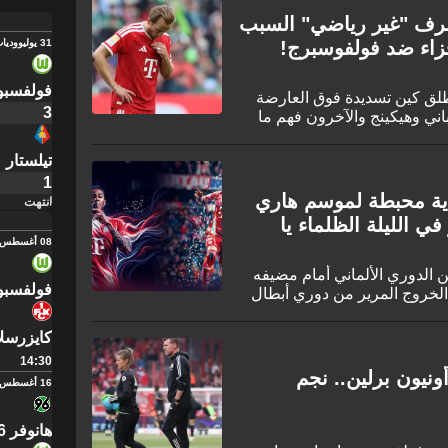
صرف "غير رياضي" السبب
31 يوليو
وديات
جزاء ضد فولفوسبرج!
فولفسبو
طلق كين تسديدة فوق العارضة
3
ني وهيكينج والآخرون فهم ما
تيلستار
1
اية محبطة لموسم هاري
انتهت
في الليلة الظلماء يا
08 أغسطس
ايرن ميونيخ مواجهة الجولة 33 من الدوري الألماني أمام مضيفه
فولفسبو
 الخروج المرير من دوري أبطال
كايزرسل
14:30
ونيون برلين.. نجم
16 أغسطس
هانوفر 96