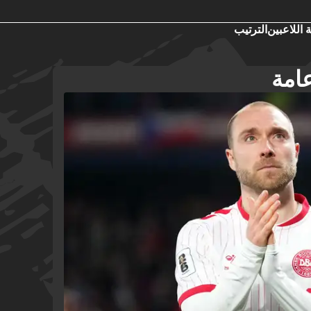
 اللاعبين
الترتيب
امة