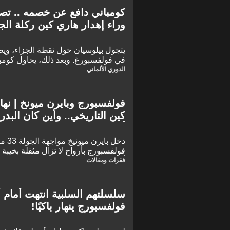
كومباني دافع عن خصمه .. ت
وراء إهدار هاري كين ركلة ال
يتجول بيلوسيان حول نقطة الجزاء، وي
في فولفسبورغ. وبعد ذلك، يحاول كومبا
حدث.
الدوري الألماني
فولفسبورج وبايرن ميونخ | نه
كين التاريخي.. وأين كان البدر 
أوليسي!
دخل ب
فولفسبورج بأرواح لا تزال مثقلة بخيبة
أوروبا على يد باريس سان جيرمان.
فقرات ومقالات
سلسلتهم السلبية انتهت أمام أ
فولفسبورج ينهار باكيًا!