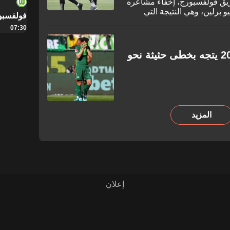
فريق فولفسبورج، إخفاء مشاعره
م بنتيجة 2-1 على أونيو برلين، وهي النتيجة التي
فولفسبو
وط من الدوري الألماني. وعلى
07:30
ي مكتئبًا أثناء ظهوره بعد
ن فوز.
بطل الدوري الألماني لعام 2009 يتجه بخطى حثيثة نحو
المزيد