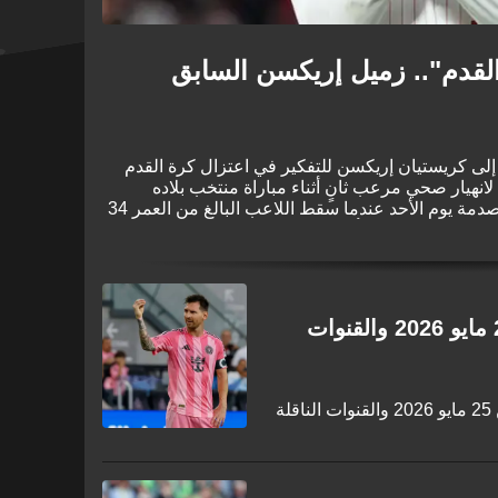
لقدم".. زميل إريكسن السابق
إلى كريستيان إريكسن للتفكير في اعتزال كرة القدم
انهيار صحي مرعب ثانٍ أثناء مباراة منتخب بلاده
الأخيرة. وقد أصيب عالم كرة القدم بالصدمة يوم الأحد عندما سقط اللاعب البالغ من العمر 34
جمعت بين الدنمارك وأوكرانيا، وذلك بعد مرور ما يقرب
لال بطولة يورو 2020.
جدول مباريات اليوم الإثنين 25 مايو 2026 والقنوات
تعرف على جدول مباريات اليوم الإثنين 25 مايو 2026 والقنوات الناقلة