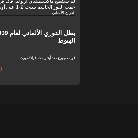
لم يستطع ماكسيميليان أرنولد، قائد 
عقب الفوز الحاس
أوقفت أخيرًا الانزلاق المقلق نحو الهب
الدوري الألماني
الرغم من هذا الانتصار، بدا أسطورة الناد
المباراة، حيث أثرت عليه وطأة سلسلة من 12 مباراة دو
الهبوط
فولفسبورج ضد آينتراخت فرانكفورت