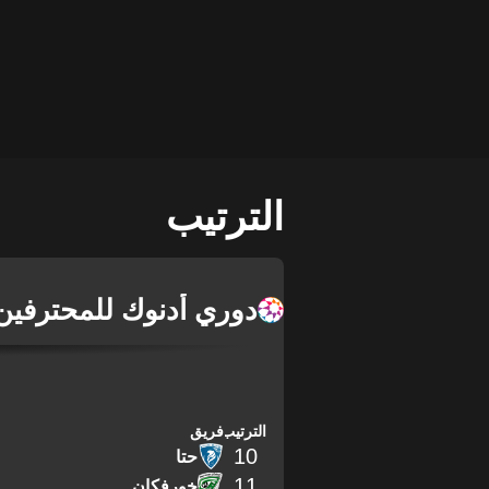
الترتيب
دوري أدنوك للمحترفين
الترتيب
فريق
10
حتا
11
خورفكان