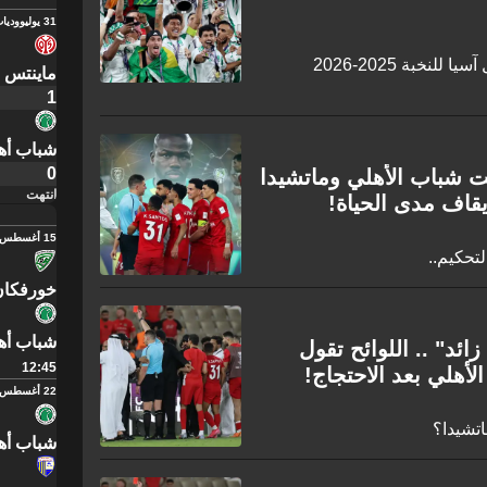
31 يوليو
وديات
تعرف على جدول مباريات دوري أبطال آسيا للنخبة 2025-2026
ماينتس
1
شباب أه
0
ت شباب الأهلي وماتشيدا
انتهت
يقاف مدى الحياة!
15 أغسطس
تحكيم..
خورفكان
شباب أه
ائد" .. اللوائح تقول
12:45
لأهلي بعد الاحتجاج!
22 أغسطس
اتشيدا؟
شباب أه