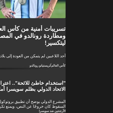
تسريبات أمنية من كأس العا
ومطاردة رونالدو في المصع
ليتكسير!
أحد اللاعبين لم يتمكن من العودة إلى بلا
كأس العالم
كريستيانو رونالدو
"استخدام خاطئ للائحة".. اع
الاتحاد الدولي بظلم سويسرا أمام
المشرع الدولي يوضح أن تطبيق بروتوكول ا
السقوط كان خروجًا عن النص، ويمنع تكرا
الأرجنتين ضد سويسرا