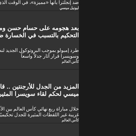
ضد إنجلترا بأنها «مميزة»، في الوقت الذي
الأسطوري لتحقيق إنجاز نادر في مسيرته ال
ليونيل ميسي
صعبة في ربع النهائي حققها كلا الفريقين ا
الكرة الذهبية» ثماني مرات إلى فرصة مواج
الساحة الدولية.
بعد هجومه على حسام حسن ومص
التحكيم بالتسبب في الخسارة ضد
طرد إمبولو بموجب البروتوكول الجديد لنظ
وسويسرا قرار أثار جدلاً واسعاً
كأس العالم
المزيد من الجدل للأرجنتين .. 
ميسي لحكم لقاء سويسرا المثير
خلال مباراة ربع نهائي كأس العالم بين ا
غريبة غير اللقطات المثيرة للجدل تحكيميًا
كأس العالم