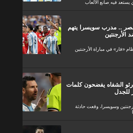
 يستعد فيه صانع الألعاب
مهنية في أتلانتا. وبعد انتصارات
لعملاقين، يتطلع الفائز بـ«جائزة
هة «الأسود الثلاثة» أخيرًا على
ر .. مدرب سويسرا يتهم
 الأرجنتين
ام «فار» في مباراة الأرجنتين
قارئو الشفاه يفضحون كلمات
 للجدل
لأرجنتين وسويسرا، وقعت حادثة