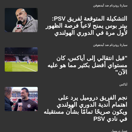
سبارتا روتردام ضد آيندهوفن
التشكيلة المتوقعة لفريق PSV:
بيتر بوس يمنح لاعباً فرصة الظهور
لأول مرة في الدوري الهولندي
سبارتا روتردام ضد آيندهوفن
"قبل انتقالي إلى أياكس، كان
مستواي أفضل بكثير مما هو عليه
الآن"
أياكس
نجم الفريق دروميل يرد على
اهتمام أندية الدوري الهولندي
ويكون صريحًا تمامًا بشأن مستقبله
في نادي PSV
جويل دروميل