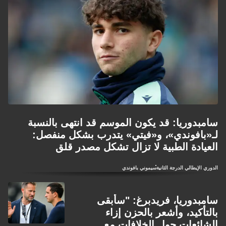
سامبدوريا: قد يكون الموسم قد انتهى بالنسبة
لـ«بافوندي»، و«فيتي» يتدرب بشكل منفصل:
العيادة الطبية لا تزال تشكل مصدر قلق
الدوري الإيطالي الدرجة الثانية
سيموني بافوندي
سامبدوريا، فريدبرغ: "سأبقى
بالتأكيد، وأشعر بالحزن إزاء
الشائعات حول الخلافات مع