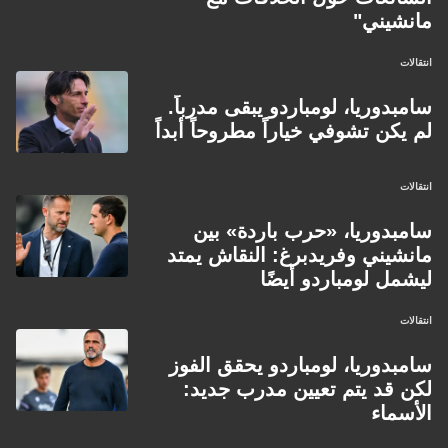
مانشيني"
انتقالات
سامبدوريا، لومباردو يبقى مدرباً.
لم يكن تشوفي خياراً مطروحاً أبداً
انتقالات
سامبدوريا، «حرب باردة» بين
مانشيني وفريدبرغ: النقاش يمتد
ليشمل لومباردو أيضًا
انتقالات
سامبدوريا، لومباردو يحقق الفوز
لكن قد يتم تعيين مدرب جديد:
الأسماء