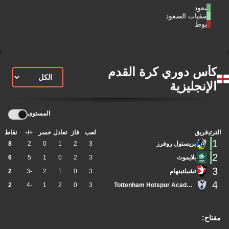
صعود
تصفيات الصعود
هبوط
كأس دوري كرة القدم
الإنجليزية
المستوى
الترتيب
فريق
لعب
فاز
تعادل
خسر
+/-
نقاط
1
بريستول روفرز
3
2
1
0
2
8
2
بلايموث
3
2
0
1
5
6
3
تشيلتينهام
3
0
1
2
-3
2
4
2
-4
1
2
0
3
Tottenham Hotspur Academy
مفتاح: