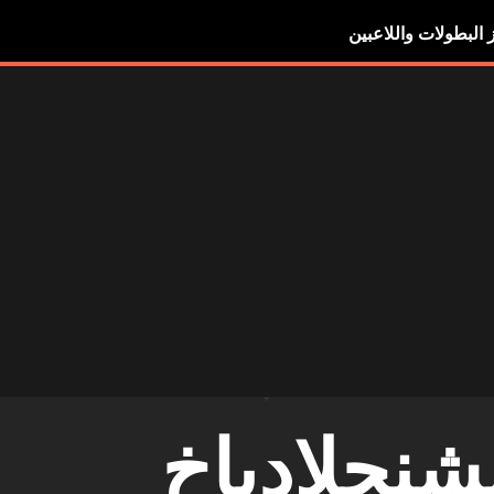
ز البطولات واللاعبين
شنجلادباخ