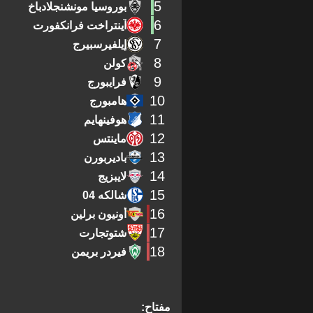
5
بوروسيا مونشنجلادباخ
6
آينتراخت فرانكفورت
7
إيلفيرسبيرج
8
كولن
9
فرايبورج
10
هامبورج
11
هوفينهايم
12
ماينتس
13
باديربورن
14
لايبزيج
15
شالكه 04
16
أونيون برلين
17
شتوتجارت
18
فيردر بريمن
مفتاح: