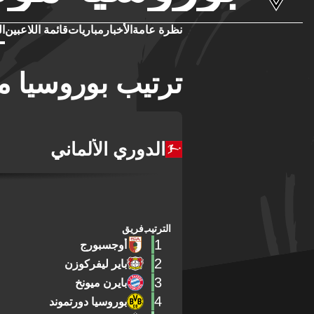
نظرة عامة
الأخبار
مباريات
قائمة اللاعبين
ال
ترتيب بوروسيا م
الدوري الألماني
الترتيب
فريق
1
أوجسبورج
2
باير ليفركوزن
3
بايرن ميونخ
4
بوروسيا دورتموند