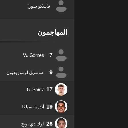
فاسكو سوزا
المهاجمون
7
W. Gomes
9
صامويل اوموروديون
17
B. Sainz
19
أندريه سيلفا
26
لوك دي يونج