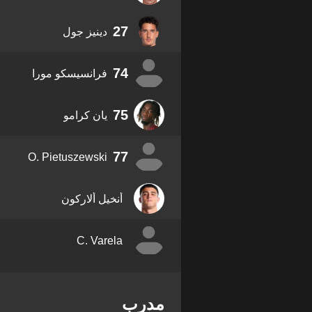
27
دينيز جول
74
فرانسيسكو مورا
75
يان كرامو
77
O. Pietuszewski
أنخيل ألاركون
C. Varela
مدرب