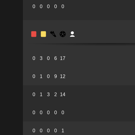
0
0
0
0
0
0
3
0
6
17
0
1
0
9
12
0
1
3
2
14
0
0
0
0
0
0
0
0
0
1