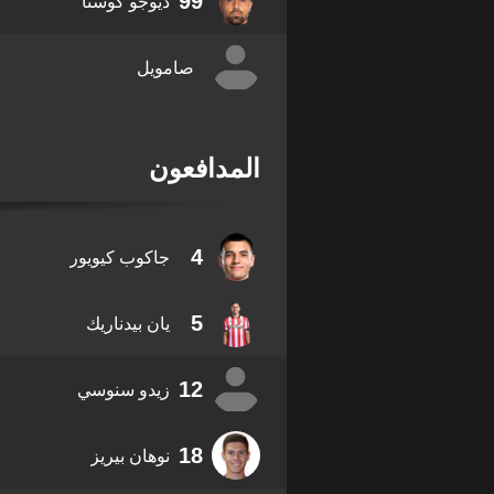
99
ديوجو كوستا
صامويل
المدافعون
4
جاكوب كيويور
5
يان بيدناريك
12
زيدو سنوسي
18
نوهان بيريز