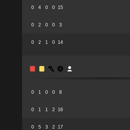
0
4
0
0
15
0
2
0
0
3
0
2
1
0
14
0
1
0
0
8
0
1
1
2
16
0
5
3
2
17