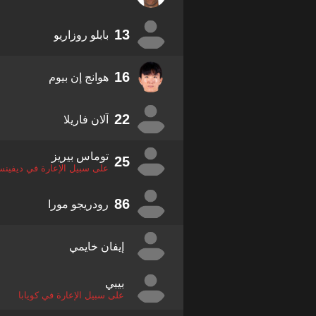
13
بابلو روزاريو
16
هوانج إن بيوم
22
آلان فاريلا
توماس بيريز
25
على سبيل الإعارة في ديفينس
86
رودريجو مورا
إيفان خايمي
بيبي
على سبيل الإعارة في كويابا