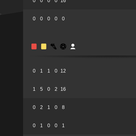
0
0
0
0
16
0
0
0
0
0
0
1
1
0
12
1
5
0
2
16
0
2
1
0
8
0
1
0
0
1