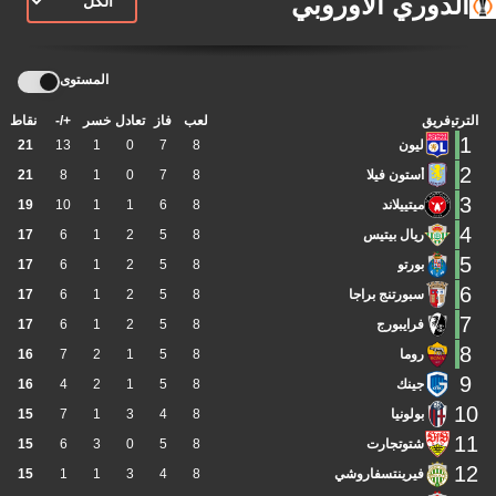
الدوري الأوروبي
المستوى
الترتيب
فريق
لعب
فاز
تعادل
خسر
+/-
نقاط
1
ليون
8
7
0
1
13
21
2
أستون فيلا
8
7
0
1
8
21
3
ميتييلاند
8
6
1
1
10
19
4
ريال بيتيس
8
5
2
1
6
17
5
بورتو
8
5
2
1
6
17
6
سبورتنج براجا
8
5
2
1
6
17
7
فرايبورج
8
5
2
1
6
17
8
روما
8
5
1
2
7
16
9
جينك
8
5
1
2
4
16
10
بولونيا
8
4
3
1
7
15
11
شتوتجارت
8
5
0
3
6
15
12
فيرينتسفاروشي
8
4
3
1
1
15