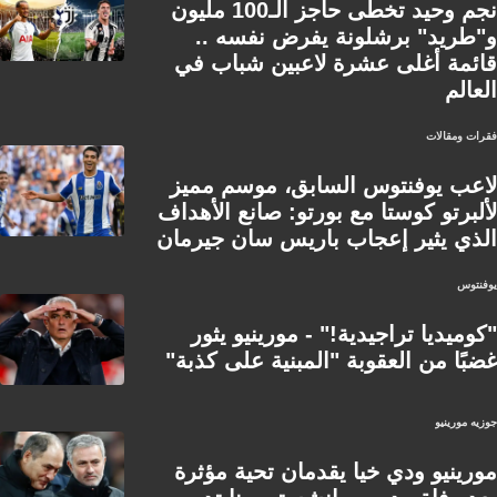
نجم وحيد تخطى حاجز الـ100 مليون
و"طريد" برشلونة يفرض نفسه ..
قائمة أغلى عشرة لاعبين شباب في
العالم
فقرات ومقالات
لاعب يوفنتوس السابق، موسم مميز
لألبرتو كوستا مع بورتو: صانع الأهداف
الذي يثير إعجاب باريس سان جيرمان
يوفنتوس
"كوميديا تراجيدية!" - مورينيو يثور
غضبًا من العقوبة "المبنية على كذبة"
جوزيه مورينيو
مورينيو ودي خيا يقدمان تحية مؤثرة