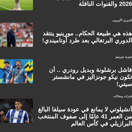
2026 والقنوات الناقلة
الدوري الأوروبي
هذه هي طبيعة الحكام.. مورينيو ينتقد
الدوري البرتغالي بعد طرد أوتاميندي!
جوزيه مورينيو
فاشل برشلونة وبديل رودري .. أن
تكون نيكو جونزاليز في مانشستر
سيتي!
فقرات ومقالات
أنشيلوتي لا يمانع في عودة سيلفا البالغ
من العمر 41 عامًا إلى صفوف المنتخب
البرازيلي في كأس العالم