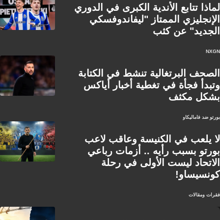
لماذا تتابع الأندية الكبرى في الدوري
الإنجليزي الممتاز "ليفاندوفسكي
الجديد" عن كثب
NXGN
الصحف البرتغالية تنشط في الكتابة
وتبدأ فجأة في تغطية أخبار أياكس
بشكل مكثف
بورتو ضد فاماليكاو
لا يلعب في الكنيسة وعاقب لاعب
بورتو بسبب رأيه .. أزمات رباعي
الاتحاد ليست الأولى في رحلة
كونسيساو!
فقرات ومقالات