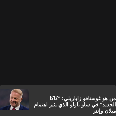
من هو غوستافو زاباريلي: "كاكا
الجديد" في ساو باولو الذي يثير اهتمام
ميلان وإنتر