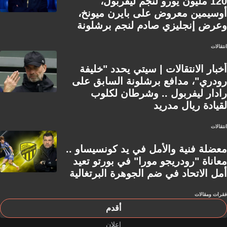
120 مليون يورو لنجم ليفربول،
أوسيمين معروض على بايرن ميونخ،
وعرض إنجليزي صادم لنجم برشلونة
انتقالات
أخبار الانتقالات | سيتي يحدد "خليفة
رودري"، مدافع برشلونة السابق على
رادار ليفربول .. وشرطان لكلوب
لقيادة ريال مدريد
انتقالات
معضلة فنية والأمل في يد كونسيساو ..
معاناة "رودريجو مورا" في بورتو تعيد
أمل الاتحاد في ضم الجوهرة البرتغالية
فقرات ومقالات
أقدم