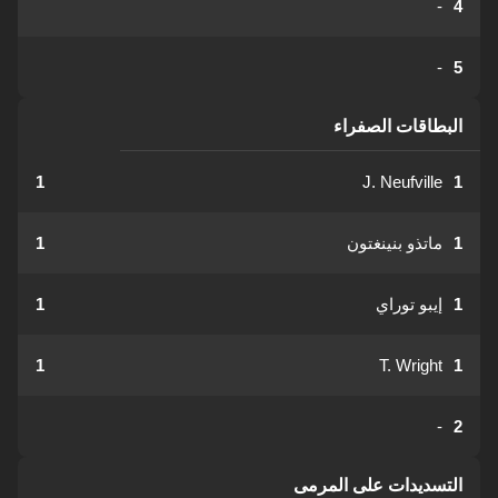
-
4
-
5
البطاقات الصفراء
1
J. Neufville
1
1
ماتذو بنينغتون
1
1
إيبو توراي
1
1
T. Wright
1
-
2
التسديدات على المرمى